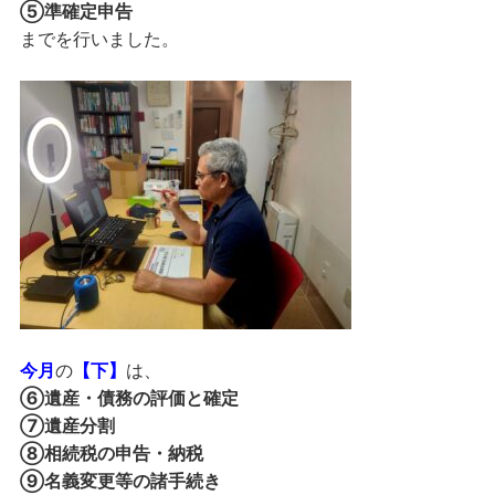
⑤準確定申告
までを行いました。
今月
の
【下】
は、
⑥遺産・債務の評価と確定
⑦遺産分割
⑧相続税の申告・納税
⑨名義変更等の諸手続き