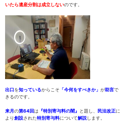
いたら遺産分割は成立しない
のです。
出口
を
知っている
からこそ
「今何をすべきか」
が
助言
で
きるのです。
来月
の
第64回
は
『特別寄与料の闇』
と題し、
民法改正
に
より
創設
された
特別寄与料
について
解説
します。