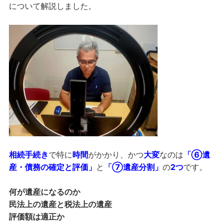
について解説しました。
相続手続き
で特に
時間
がかかり、かつ
大変
なのは
「⑥遺
産・債務の確定と評価」
と
「⑦遺産分割」
の
2つ
です。
何が遺産になるのか
民法上の遺産と税法上の遺産
評価額は適正か