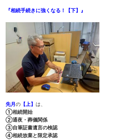
『相続手続きに強くなる！【下】』
先月
の
【上】
は、
①相続開始
②通夜・葬儀関係
③自筆証書遺言の検認
④相続放棄と限定承認