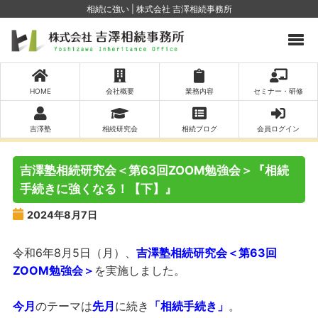
相続に強い | 株式会社 吉澤相続事務所
HOME
会社概要
業務内容
セミナー・研修
吉澤塾
相続研究会
相続ブログ
会員ログイン
吉澤塾相続研究会＜第63回ZOOM勉強会＞『相続
手続きに強くなる！【下】』
2024年8月7日
令和6年8月5日（月）、
吉澤塾相続研究会＜第63回
ZOOM勉強会＞
を実施しました。
今月
のテーマは
先月
に続き
「相続手続き」
。