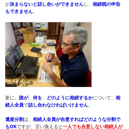
が
決まらないと話し合いができません
し、
相続税の申告
もできません
。
更に、
誰が
、
何を
、
どのように相続するか
について、
相
続人全員
で
話し合わなければいけません
。
遺産分割
は、
相続人全員が合意すればどのような分割で
もOK
ですが、言い換えると
一人でも合意しない相続人が