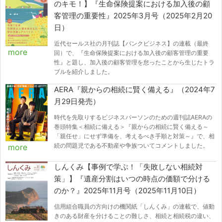
のキモ！】『生命保険提案における加入後の顧
客管理の重要性』2025年3月号（2025年2月20
日）
近代セールス社の月刊誌【バンクビジネス】の連載（最終
more
回）で、『生命保険提案における加入後の顧客管理の重要
性』と題し、加入後の顧客管理を怠ったことから生じたトラ
ブルを紹介しました。
AERA『親からの相続に賢く備える』（2024年7
月29日発売）
時代を先取りするビジネスパーソンのための週刊誌AERAの
巻頭特集＜相続に備える＞『親からの相続に賢く備える～
「親任せ」にせず準備を、考えるべき手順と対策～』で、相
続の問題児である不動産や争族ついてコメントしました。
more
しんくみ【事例で学ぶ！「失敗しない相続対
策」】『遺産分割はいつの時点の価額で分ける
のか？』2025年11月号（2025年11月10日）
信用組合職員の方向けの機関紙「しんくみ」の連載で、値動
きのある財産を分けることの難しさ、相続と相続税の違い、