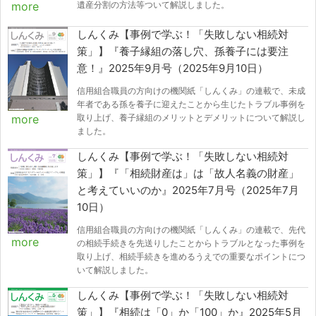
遺産分割の方法等ついて解説しました。
more
しんくみ【事例で学ぶ！「失敗しない相続対
策」】『養子縁組の落し穴、孫養子には要注
意！』2025年9月号（2025年9月10日）
信用組合職員の方向けの機関紙「しんくみ」の連載で、未成
年者である孫を養子に迎えたことから生じたトラブル事例を
取り上げ、養子縁組のメリットとデメリットについて解説し
more
ました。
しんくみ【事例で学ぶ！「失敗しない相続対
策」】『「相続財産は」は「故人名義の財産」
と考えていいのか』2025年7月号（2025年7月
10日）
信用組合職員の方向けの機関紙「しんくみ」の連載で、先代
more
の相続手続きを先送りしたことからトラブルとなった事例を
取り上げ、相続手続きを進めるうえでの重要なポイントにつ
いて解説しました。
しんくみ【事例で学ぶ！「失敗しない相続対
策」】『相続は「0」か「100」か』2025年5月