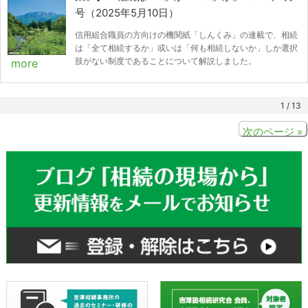
号（2025年5月10日）
信用組合職員の方向けの機関紙「しんくみ」の連載で、相続
は「全て相続するか」或いは「何も相続しないか」しか選択
肢がない制度であることについて解説しました。
more
1 / 13
次のページ »