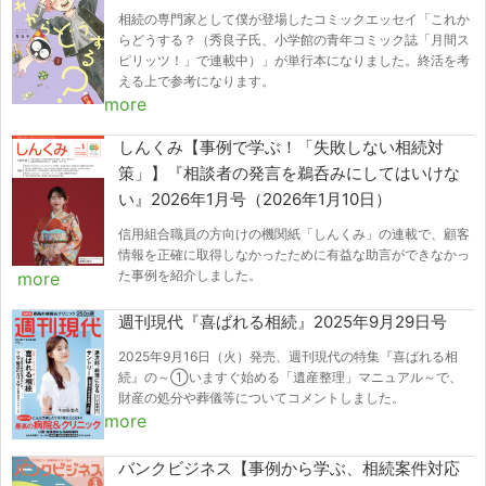
相続の専門家として僕が登場したコミックエッセイ「これか
らどうする？（秀良子氏、小学館の青年コミック誌「月間ス
ピリッツ！」で連載中）」が単行本になりました。終活を考
える上で参考になります。
more
しんくみ【事例で学ぶ！「失敗しない相続対
策」】『相談者の発言を鵜呑みにしてはいけな
い』2026年1月号（2026年1月10日）
信用組合職員の方向けの機関紙「しんくみ」の連載で、顧客
情報を正確に取得しなかったために有益な助言ができなかっ
た事例を紹介しました。
more
週刊現代『喜ばれる相続』2025年9月29日号
2025年9月16日（火）発売、週刊現代の特集『喜ばれる相
続』の～①いますぐ始める「遺産整理」マニュアル～で、
財産の処分や葬儀等についてコメントしました。
more
バンクビジネス【事例から学ぶ、相続案件対応