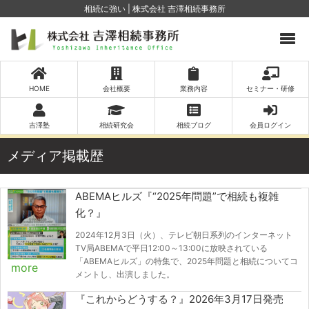
相続に強い | 株式会社 吉澤相続事務所
HOME
会社概要
業務内容
セミナー・研修
吉澤塾
相続研究会
相続ブログ
会員ログイン
メディア掲載歴
ABEMAヒルズ『“2025年問題”で相続も複雑
化？』
2024年12月3日（火）、テレビ朝日系列のインターネット
TV局ABEMAで平日12:00～13:00に放映されている
「ABEMAヒルズ」の特集で、2025年問題と相続についてコ
more
メントし、出演しました。
『これからどうする？』2026年3月17日発売