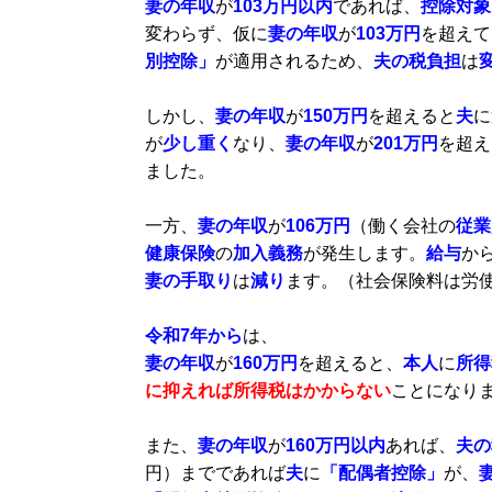
妻
の
年収
が
103万円以内
であれば、
控除対象
変わらず、仮に
妻の年収
が
103万円
を超えて
別控除」
が適用されるため、
夫
の税負担
は
しかし、
妻の年収
が
150万円
を超えると
夫
に
が
少し重く
なり、
妻の年収
が
201万円
を超え
ました。
一方、
妻の年収
が
106万円
（働く会社の
従業
健康保険
の
加入義務
が発生します。
給与
か
妻の手取り
は
減り
ます。（社会保険料は労
令和7年から
は、
妻の年収
が
160万円
を超えると、
本人
に
所得
に抑えれば所得税はかからない
ことになり
また、
妻の年収
が
160万円以内
あれば、
夫の
円）までであれば
夫
に
「配偶者控除」
が、