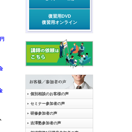
復習用DVD
、
復習用オンライン
万円
会
金
個別相談のお客様の声
セミナー参加者の声
、
研修参加者の声
か
吉澤塾参加者の声