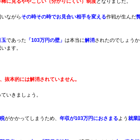
年稀に見るややこしい（分かりにくい）制度
となりました。
伺いながら
その時その時でお見合い相手を変える
作戦が生んだ
目玉
であった
「103万円の壁」
は本当に
解消
されたのでしょうか
思います。
が、抜本的には解消されていません。
みていきましょう。
税
がかかってしまうため、
年収が103万円におさまる
よう
就業