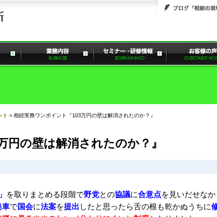
ント
>
相続実務ワンポイント『103万円の壁は解消されたのか？』
3万円の壁は解消されたのか？』
」
を取りまとめる段階で
野党
との
協議
に
合意点
を見いだせなか
発車
で
国会
に
法案
を
提出
したと思ったら舌の根も乾かぬうちに