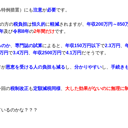
る特例措置）にも
注意
が
必要
です。
の方の
税負担
は
恒久的
に
軽減
されますが、
年収200万円～850
年
及び
令和8年
の
2年間だけ
です。
るのか
、
専門誌の試算
によると、
年収150万円以下
で
2.3万円
、
0万円
で
3.4万円
、
年収2500万円
で
4.1万円
だそうです。
方が
恩恵を受ける人の負担も減る
し、
分かりやすい
し、
手続き
今回の
税制改正
も
定額減税同様
、
大した効果がないのに無理に
。
ているのかな？？？