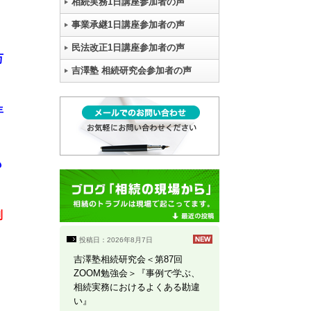
相続実務1日講座参加者の声
事業承継1日講座参加者の声
民法改正1日講座参加者の声
万
吉澤塾 相続研究会参加者の声
年
も
制
投稿日：2026年8月7日
吉澤塾相続研究会＜第87回
ZOOM勉強会＞『事例で学ぶ、
相続実務におけるよくある勘違
い』