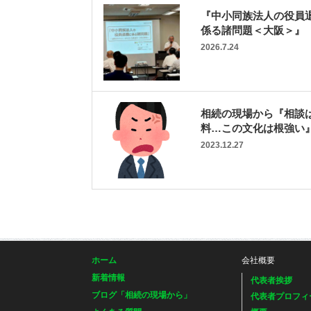
『中小同族法人の役員
係る諸問題＜大阪＞』
2026.7.24
相続の現場から『相談
料…この文化は根強い
2023.12.27
ホーム
会社概要
新着情報
代表者挨拶
ブログ「相続の現場から」
代表者プロフィ