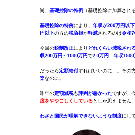
尚、
基礎控除の特例
（基礎控除に加算され
基礎控除の特例
により、
年収が200万円以下
円以下
の方の
税負担
が
軽減
されるのは
令和7
今回の
税制改正
により
どれくらい減税され
収200万円～1000万円
で
2.0万円
、
年収150
だったら
定額給付
すればいいのに…。その
楽
なのに。
昨年
の
定額減税
も
評判が悪かった
ですが、
度をややこしくしている
としか思えません
わざと国民が理解できないような制度
にし