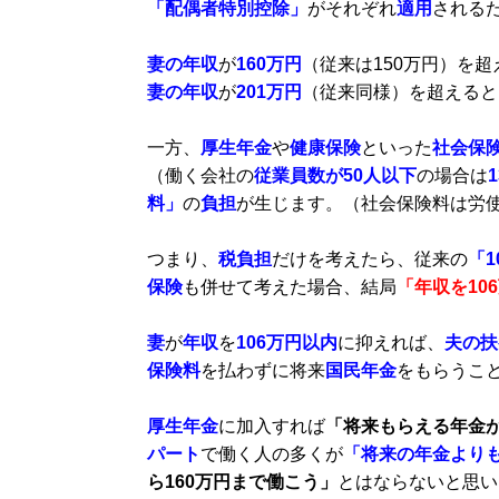
「配偶者特別控除」
がそれぞれ
適用
される
妻の年収
が
160万円
（従来は150万円）を超
妻の年収
が
201万円
（従来同様）を超えると
一方、
厚生年金
や
健康保険
といった
社会保
（働く会社の
従業員数が50人以下
の場合は
料」
の
負担
が生じます。（社会保険料は労
つまり、
税負担
だけを考えたら、従来の
「1
保険
も併せて考えた場合、結局
「年収を10
妻
が
年収
を
106万円以内
に抑えれば、
夫の扶
保険料
を払わずに将来
国民年金
をもらうこ
厚生年金
に加入すれば
「将来もらえる年金
パート
で働く人の多くが
「将来の年金より
ら160万円まで働こう」
とはならないと思い