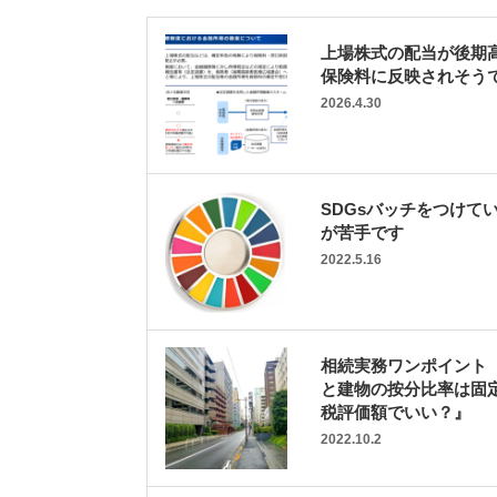
上場株式の配当が後期
保険料に反映されそう
2026.4.30
SDGsバッチをつけて
が苦手です
2022.5.16
相続実務ワンポイント
と建物の按分比率は固
税評価額でいい？』
2022.10.2