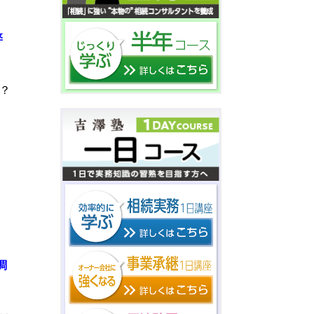
弊
？
調