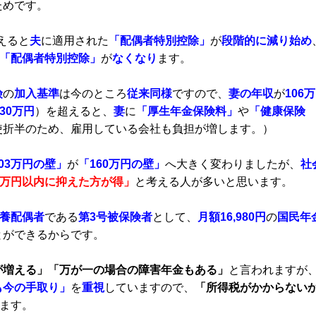
ためです。
えると
夫
に適用された
「配偶者特別控除」
が
段階的に減り始め
「配偶者特別控除」
が
なくなり
ます。
険
の
加入基準
は今のところ
従来同様
ですので、
妻の年収
が
106
130万円
）を超えると、
妻
に
「厚生年金保険料」
や
「健康保険
使折半のため、雇用している会社も負担が増します。）
03万円の壁」
が
「160万円の壁」
へ大きく変わりましたが、
社
6万円以内に抑えた方が得」
と考える人が多いと思います。
養配偶者
である
第3号被保険者
として、
月額
16,980円
の
国民年
とができるからです。
が増える」「万が一の場合の障害年金もある」
と言われますが
も今の手取り」
を
重視
していますので、
「所得税がかからない
ます。