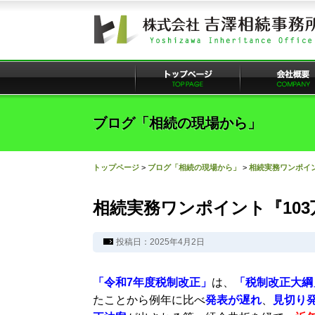
ブログ「相続の現場から」
トップページ
>
ブログ「相続の現場から」
>
相続実務ワンポイ
相続実務ワンポイント『10
投稿日：2025年4月2日
「令和7年度税制改正」
は、
「税制改正大綱
たことから例年に比べ
発表が遅れ
、
見切り