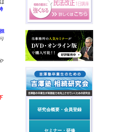
は
特
担
り
や
、
下
研究会概要・会員登録
セミナー・研修