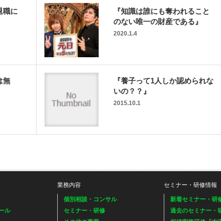
退職に
『知識は誰にも奪われること
のない唯一の財産である』
2020.1.4
は無
『養子って1人しか認められな
』
いの？？』
2015.10.1
業務内容
セミナー・研修情報
個別相談・コンサル
新着セミナー・研
ール
セミナー・研修
過去のセミナー・