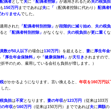
配偶者
として
夫
に
「配偶者控除」
が適用されるため
夫の税負担
も
150万円
までであれば
夫
に
「
（配偶者控除に代わり）
配偶者
変わりません
でした。
適用された
「配偶者特別控除」
が
段階的に減り始め
、
夫の税負
ると
「配偶者特別控除」
がなくなり、
夫の税負担
が
更に重く
な
員数が50人以下
の場合は
130万円
）を超えると、
妻
に
厚生年金
ら
「厚生年金保険料」
や
「健康保険料」
が
天引き
されますので
使折半のため、雇用している会社も負担が増します。）
税
がかかるようになります。言い換えると、
年収を160万円以
ました。
税負担
は
不変
となります。
妻の年収
が
123万円
（従来は103万
妻の年収
が
160万円
（従来は150万円）までであれば
夫
に
満額
の