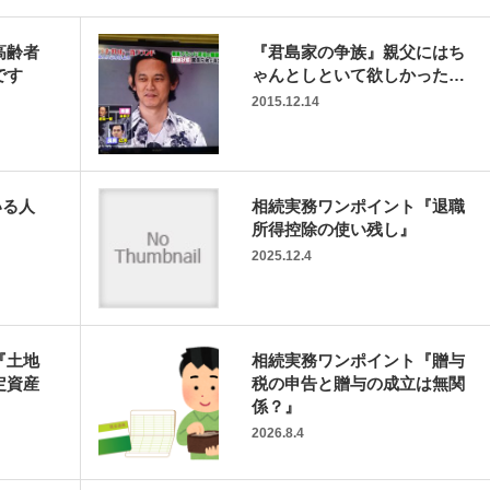
高齢者
『君島家の争族』親父にはち
です
ゃんとしといて欲しかった…
2015.12.14
いる人
相続実務ワンポイント『退職
所得控除の使い残し』
2025.12.4
『土地
相続実務ワンポイント『贈与
定資産
税の申告と贈与の成立は無関
係？』
2026.8.4