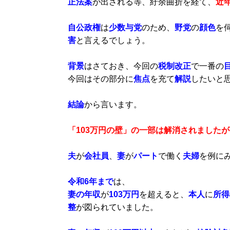
正法案
が出される等、紆余曲折を経て、
近
自公政権
は
少数与党
のため、
野党
の
顔色
を
害
と言えるでしょう。
背景
はさておき、今回の
税制改正
で一番の
今回はその部分に
焦点
を充て
解説
したいと
結論
から言います。
「103万円の壁」の一部は解消されました
夫
が
会社員
、
妻
が
パート
で働く
夫婦
を例に
令和6年まで
は、
妻
の
年収
が
103万円
を超えると、
本人
に
所得
整
が図られていました。