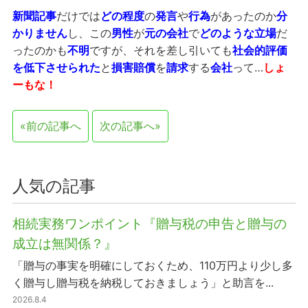
新聞記事
だけでは
どの程度
の
発言
や
行為
があったのか
分
かりません
し、この
男性
が
元の会社
で
どのような立場
だ
ったのかも
不明
ですが、それを差し引いても
社会的評価
を低下させられた
と
損害賠償
を
請求
する
会社
って…
しょ
ーもな！
«前の記事へ
次の記事へ»
人気の記事
相続実務ワンポイント『贈与税の申告と贈与の
成立は無関係？』
「贈与の事実を明確にしておくため、110万円より少し多
く贈与し贈与税を納税しておきましょう」と助言を...
2026.8.4