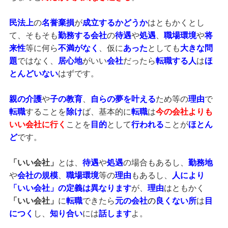
民法上
の
名誉棄損
が
成立するかどうか
はともかくとし
て、そもそも
勤務する会社
の
待遇
や
処遇
、
職場環境
や
将
来性
等に何ら
不満がなく
、仮に
あった
としても
大きな問
題
ではなく、
居心地
がいい
会社
だったら
転職
する人
は
ほ
とんどいない
はずです。
親の介護
や
子の教育
、
自らの夢を叶える
ため等の
理由
で
転職
することを
除け
ば、基本的に
転職
は
今の会社よりも
いい会社に行く
ことを
目的
として
行われる
ことが
ほとん
ど
です。
「いい会社」
とは、
待遇
や
処遇
の場合もあるし、
勤務地
や
会社の規模
、
職場環境
等の
理由
もあるし、
人により
「いい会社」の定義は異なります
が、
理由
はともかく
「いい会社」
に
転職
できたら
元の会社
の
良くない所
は
目
につく
し、
知り合い
には
話します
よ。