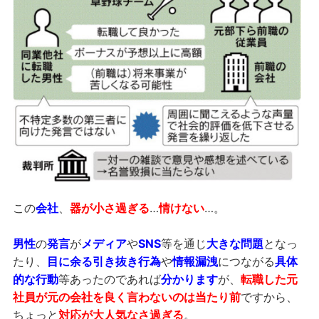
この
会社
、
器が小さ過ぎる
…
情けない
…。
男性
の
発言
が
メディア
や
SNS
等を通じ
大きな問題
となっ
たり、
目に余る引き抜き行為
や
情報漏洩
につながる
具体
的な行動
等あったのであれば
分かります
が、
転職した元
社員が元の会社を良く言わないのは当たり前
ですから、
ちょっと
対応が大人気なさ過ぎる
。