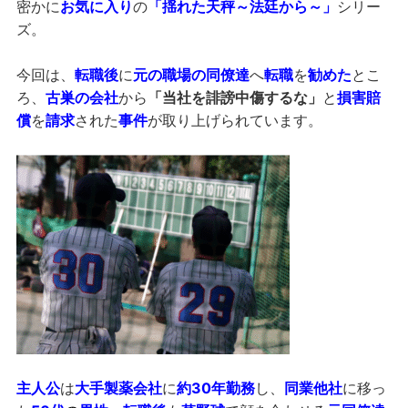
密かに
お気に入り
の
「揺れた天秤～法廷から～」
シリー
ズ。
今回は、
転職後
に
元の職場の同僚達
へ
転職
を
勧めた
とこ
ろ、
古巣の会社
から
「当社を誹謗中傷するな」
と
損害賠
償
を
請求
された
事件
が取り上げられています。
主人公
は
大手製薬会社
に
約30年勤務
し、
同業他社
に移っ