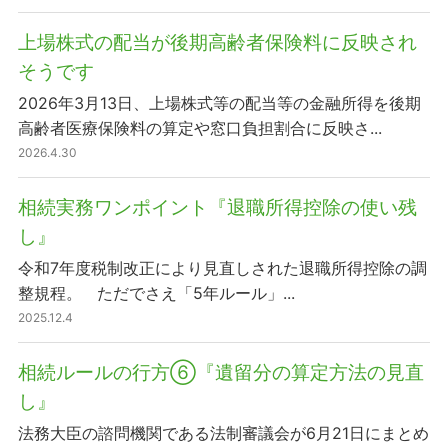
上場株式の配当が後期高齢者保険料に反映され
そうです
2026年3月13日、上場株式等の配当等の金融所得を後期
高齢者医療保険料の算定や窓口負担割合に反映さ...
2026.4.30
相続実務ワンポイント『退職所得控除の使い残
し』
令和7年度税制改正により見直しされた退職所得控除の調
整規程。 ただでさえ「5年ルール」...
2025.12.4
相続ルールの行方⑥『遺留分の算定方法の見直
し』
法務大臣の諮問機関である法制審議会が6月21日にまとめ