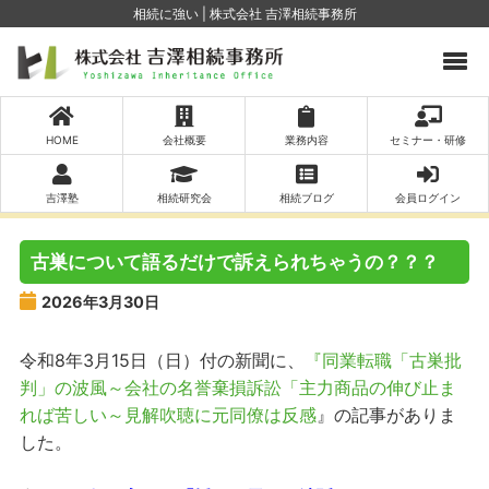
相続に強い | 株式会社 吉澤相続事務所
HOME
会社概要
業務内容
セミナー・研修
吉澤塾
相続研究会
相続ブログ
会員ログイン
古巣について語るだけで訴えられちゃうの？？？
2026年3月30日
令和8年3月15日（日）付の新聞に、
『同業転職「古巣批
判」の波風～会社の名誉棄損訴訟「主力商品の伸び止ま
れば苦しい～見解吹聴に元同僚は反感
』の記事がありま
した。