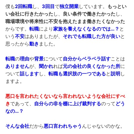
僕も
2回転職
し、
3回目
で
独立開業
しています。
もっとい
い会社に行きたかった
し、
良い条件で働きたかった
し、
職場環境や将来性に不安を抱えたまま働きたくなかった
からです。
転職
により
家族を養えなくなるのでは…？
と
いう
不安
はありましたが、
それでも転職した方が良い
と
思ったから
動き
ました。
転職
の
理由
や
背景
について
自分からベラベラ話す
ことは
ありません
が、
聞かれ
れば
元の会社の良くなかった所
に
ついて
話します
し、
転職も選択肢の一つである
と
説明
し
ますよ。
悪口を言われたくないなら言われないような会社にすべ
き
であって、
自分らの非
を棚に上げ裁判する
のって
どう
なの…？
そんな会社
だから
悪口言われちゃう
んじゃないのかな。