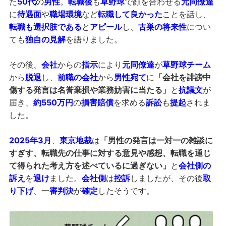
た
50代
の
男性
。
転職後
も
草野球
で顔を合わせる
元同僚達
に
待遇面
や
職場環境
など
転職して良かった
ことを話し、
転職
も選択肢である
と
アピール
し、
古巣の将来性
につい
ても
独自の見解
を語りました。
その後、
会社
からの
指示
により
元同僚達
が
草野球チーム
から
脱退
し、
前職の会社
から
男性宛て
に
「会社を誹謗中
傷する発言は名誉棄損や業務妨害に当たる」
と
抗議文
が
届き、
約550万円
の
損害賠償
を求める
訴訟
も
提起
されま
した。
2025年3月
、
東京地裁
は
「男性の発言は一対一の雑談に
すぎす、転職先の仕事に対する意見や感想、転職を通じ
て得られた考え方を述べているに過ぎない」
と
会社側の
訴え
を
退け
ました。
会社側
は
控訴
しましたが、その後
取
り下げ
、一
審判決
が
確定
したそうです。