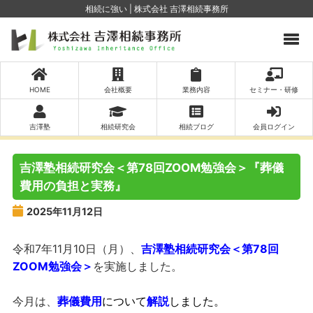
相続に強い | 株式会社 吉澤相続事務所
HOME
会社概要
業務内容
セミナー・研修
吉澤塾
相続研究会
相続ブログ
会員ログイン
吉澤塾相続研究会＜第78回ZOOM勉強会＞『葬儀
費用の負担と実務』
2025年11月12日
令和7年11月10日（月）、
吉澤塾相続研究会＜第78回
ZOOM勉強会＞
を実施しました。
今月は、
葬儀費用
について
解説
しました。