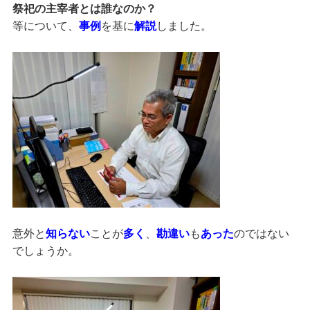
祭祀の主宰者とは誰なのか？
等について、
事例
を基に
解説
しました。
意外と
知らない
ことが
多く
、
勘違い
も
あった
のではない
でしょうか。