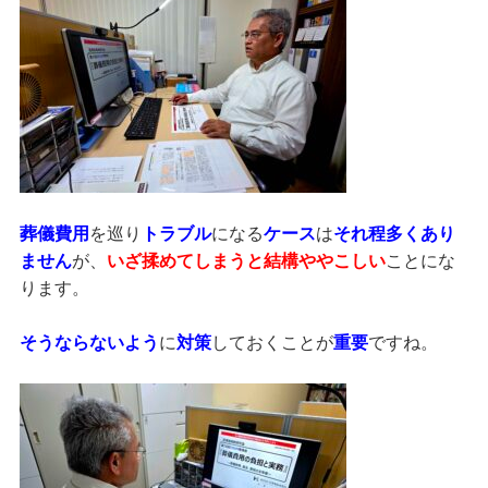
葬儀費用
を巡り
トラブル
になる
ケース
は
それ程多くあり
ません
が、
いざ揉めてしまうと結構ややこしい
ことにな
ります。
そうならないよう
に
対策
しておくことが
重要
ですね。