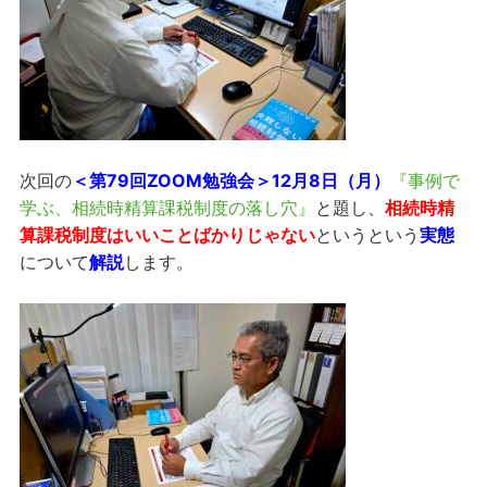
次回の
＜第79回ZOOM勉強会＞
12月8日（月）
『事例で
学ぶ、相続時精算課税制度の落し穴』
と題し、
相続時精
算課税制度はいいことばかりじゃない
というという
実態
について
解説
します。