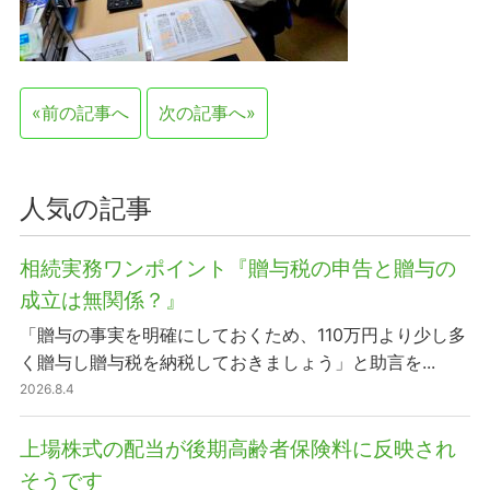
«前の記事へ
次の記事へ»
人気の記事
相続実務ワンポイント『贈与税の申告と贈与の
成立は無関係？』
「贈与の事実を明確にしておくため、110万円より少し多
く贈与し贈与税を納税しておきましょう」と助言を...
2026.8.4
上場株式の配当が後期高齢者保険料に反映され
そうです