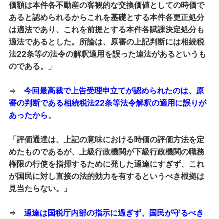
価額は本件各不動産の客観的な交換価値としての時価で
あると認められるからこれを基礎とする本件各更正処分
は適法であり、これを前提とする本件各賦課決定処分も
適法であるとした。所論は、原審の上記判断には相続税
法22条等の法令の解釈適用を誤った違法があるというも
のである。」
⇒
今回最高裁で上告受理申立てが認められたのは、原
審の判断である相続税法22条等法令解釈の適用に誤りが
あったから。
「評価通達は、上記の意味における時価の評価方法を定
めたものであるが、上級行政機関が下級行政機関の職務
権限の行使を指揮するために発した通達にすぎず、これ
が国民に対し直接の法的効力を有するというべき根拠は
見当たらない。」
⇒
通達は国税庁内部の指示に過ぎず、国民が守るべき