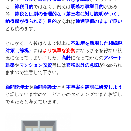
も、
節税目的
ではなく、例えば
明確な事業目的
がある
等、
節税とは
別の合理的な（第三者に対し説明がつく、
納得感が得られる）目的
があれば
通達評価のままで良い
とも読めます。
とにかく、今後は今まで以上に
不動産を活用した相続税
対策（節税）
には
より慎重な姿勢
にならざるを得ない状
況になってしまいました。
高齢
になってからの
アパート
建築
や
マンション投資
等には
節税以外の意図
が求められ
ますので注意して下さい。
顧問税理士
や
顧問弁護士
とも
本事案を題材に研究しよう
と話していますので、どこかのタイミングでまたお話し
できたらと考えています。