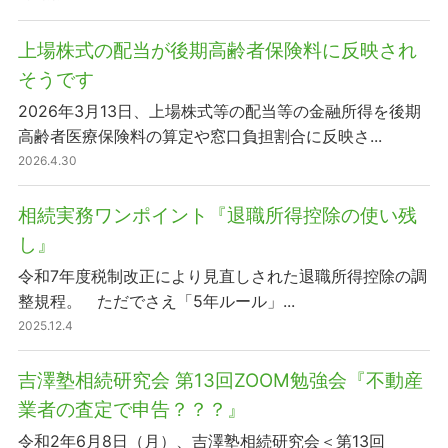
上場株式の配当が後期高齢者保険料に反映され
そうです
2026年3月13日、上場株式等の配当等の金融所得を後期
高齢者医療保険料の算定や窓口負担割合に反映さ...
2026.4.30
相続実務ワンポイント『退職所得控除の使い残
し』
令和7年度税制改正により見直しされた退職所得控除の調
整規程。 ただでさえ「5年ルール」...
2025.12.4
吉澤塾相続研究会 第13回ZOOM勉強会『不動産
業者の査定で申告？？？』
令和2年6月8日（月）、吉澤塾相続研究会＜第13回