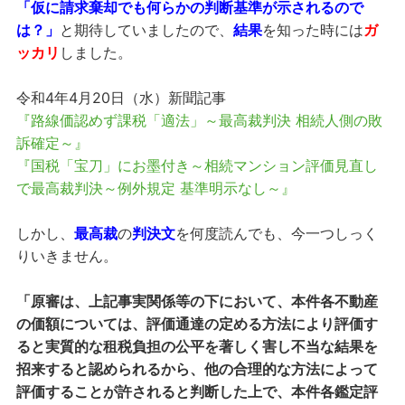
「仮に請求棄却でも何らかの判断基準が示されるので
は？」
と期待していましたので、
結果
を知った時には
ガ
ッカリ
しました。
令和4年4月20日（水）新聞記事
『路線価認めず課税「適法」～最高裁判決 相続人側の敗
訴確定～』
『国税「宝刀」にお墨付き～相続マンション評価見直し
で最高裁判決～例外規定 基準明示なし～』
しかし、
最高裁
の
判決文
を何度読んでも、今一つしっく
りいきません。
「原審は、上記事実関係等の下において、本件各不動産
の価額については、評価通達の定める方法により評価す
ると実質的な租税負担の公平を著しく害し不当な結果を
招来すると認められるから、他の合理的な方法によって
評価することが許されると判断した上で、本件各鑑定評