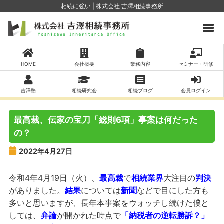
相続に強い | 株式会社 吉澤相続事務所
HOME
会社概要
業務内容
セミナー・研修
吉澤塾
相続研究会
相続ブログ
会員ログイン
最高裁、伝家の宝刀「総則6項」事案は何だった
の？
2022年4月27日
令和4年4月19日（火）、
最高裁
で
相続業界
大注目の
判決
がありました。
結果
については
新聞
などで目にした方も
多いと思いますが、長年本事案をウォッチし続けた僕と
しては、
弁論
が開かれた時点で
「納税者の逆転勝訴？」