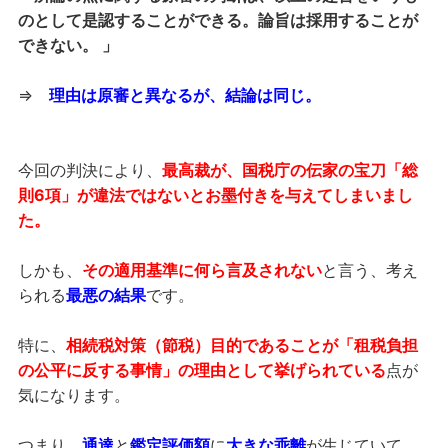
のとして是認することができる。論旨は採用することが
できない。 」
⇒
理由は原審と異なるが、結論は同じ。
今回の判決により、
最高裁が、国税庁の伝家の宝刀「総
則6項」が違法ではないとお墨付きを与えてしまいまし
た。
しかも、
その適用基準に何ら言及されない
と言う、考え
られる
最悪の結果
です。
特に、
相続税対策（節税）目的であることが「租税負担
の公平に反する事情」の理由として挙げられている
点が
気になります。
つまり、
通達
と
鑑定評価額
に
大きな乖離
が生じていて