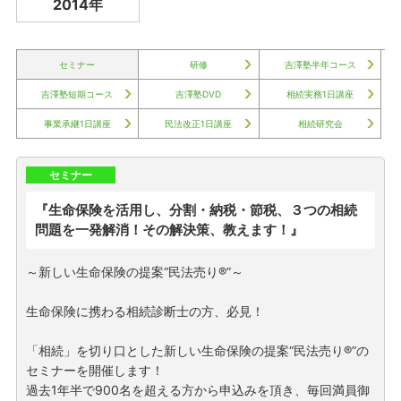
2014年
セミナー
研修
吉澤塾
半年コース
吉澤塾
短期コース
吉澤塾
DVD
相続実務
1日講座
事業承継
1日講座
民法改正
1日講座
相続
研究会
セミナー
『生命保険を活用し、分割・納税・節税、３つの相続
問題を一発解消！その解決策、教えます！』
～新しい生命保険の提案“民法売り®”～
生命保険に携わる相続診断士の方、必見！
「相続」を切り口とした新しい生命保険の提案“民法売り®”の
セミナーを開催します！
過去1年半で900名を超える方から申込みを頂き、毎回満員御