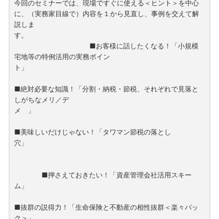
今回のセミナーでは、現場ですぐに使える＜ヒント＞を中心
に、（実務家目線で）内容を１から見直し、事例を交えて解
説しま
す。
■お客様に話したくなる！「小規模
宅地等の特例活用の実務ポイン
ト」
■絶対必要な知識！「分割・納税・節税、それぞれで見落と
しがちなメリ／デ
メ 」
■美味しいだけじゃない！「タワマン節税の落とし
穴」
■押さえておきたい！「資産管理会社活用スキー
ム」
■抜群の説得力！「生命保険と不動産の相性抜群＜楽々パッ
ク＞」