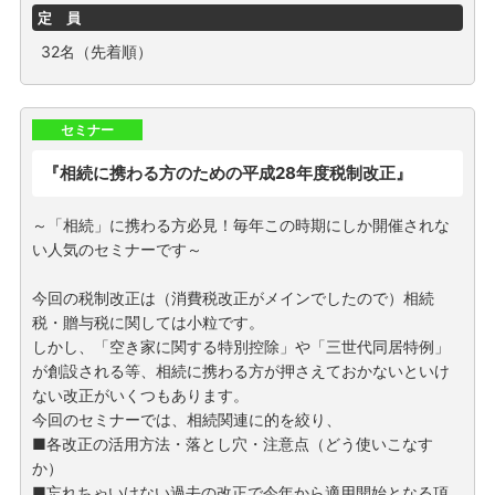
定 員
32名（先着順）
セミナー
『相続に携わる方のための平成28年度税制改正』
～「相続」に携わる方必見！毎年この時期にしか開催されな
い人気のセミナーです～
今回の税制改正は（消費税改正がメインでしたので）相続
税・贈与税に関しては小粒です。
しかし、「空き家に関する特別控除」や「三世代同居特例」
が創設される等、相続に携わる方が押さえておかないといけ
ない改正がいくつもあります。
今回のセミナーでは、相続関連に的を絞り、
■各改正の活用方法・落とし穴・注意点（どう使いこなす
か）
■忘れちゃいけない過去の改正で今年から適用開始となる項