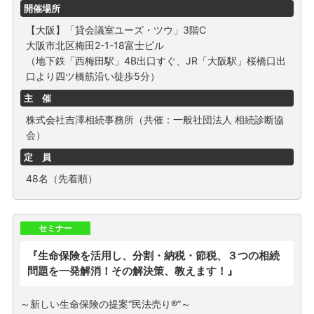
開催場所
【大阪】「貸会議室ユーズ・ツウ」3階C
大阪市北区梅田2-1-18富士ビル
（地下鉄「西梅田駅」4B出口すぐ、JR「大阪駅」桜橋口出
口より四ツ橋筋沿い徒歩5分）
主 催
株式会社吉澤相続事務所（共催：一般社団法人 相続診断協
会）
定 員
48名（先着順）
セミナー
『生命保険を活用し、分割・納税・節税、３つの相続
問題を一発解消！その解決策、教えます！』
～新しい生命保険の提案“民法売り®”～