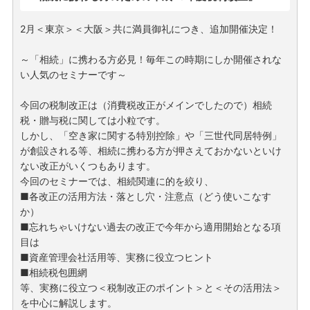
2月＜東京＞＜大阪＞共に満員御礼につき、追加開催決定！
～「相続」に携わる方必見！毎年この時期にしか開催されな
い人気のセミナーです～
今回の税制改正は（消費税改正がメインでしたので）相続
税・贈与税に関しては小粒です。
しかし、「空き家に関する特別控除」や「三世代同居特例」
が創設される等、相続に携わる方が押さえておかないといけ
ない改正がいくつもあります。
今回のセミナーでは、相続関連に的を絞り、
■各改正の活用方法・落とし穴・注意点（どう使いこなす
か）
■忘れちゃいけない過去の改正で今年から適用開始となる項
目は
■資産管理会社活用等、実務に役立つヒント
■相続税包囲網
等、実務に役立つ＜税制改正のポイント＞と＜その活用法＞
を中心に解説します。