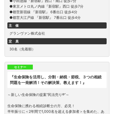
●小田急線『新宿駅』西口・南口 徒歩7分
●東京メトロ丸ノ内線『新宿駅』西口 徒歩7分
●都営新宿線 『新宿駅』 6番出口 徒歩4分
●都営大江戸線 『新宿駅』 7番出口 徒歩4分
主 催
グランヴァン株式会社
定 員
30名（先着順）
セミナー
『生命保険を活用し、分割・納税・節税、３つの相続
問題を一発解消！その解決策、教えます！』
～新しい生命保険の提案“民法売り®”～
生命保険に携わる相続診断士の方、必見！
半年振りに＜2年間で1,000名を超える参加者＞を集めた、あ