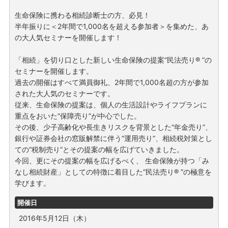
生命保険に携わる相続診断士の方、必見！
半年振りに＜2年間で1,000名を超える参加者＞を集めた、あ
の大人気セミナーを開催します！
「相続」を切り口とした新しい生命保険の提案“民法売り® ”の
セミナーを開催します。
過去の開催はすべて満員御礼、2年間で1,000名超の方が参加
された大人気のセミナーです。
従来、生命保険の提案は、個人の生活設計やライフプランに
重点をおいた“保障売り”が中心でした。
その後、少子高齢化や長生きリスクを背景とした“年金売り”、
銀行や証券会社の窓販解禁に伴う“運用売り”、相続税対策とし
ての“税制売り”とその提案の幅を広げていきました。
今回、更にその提案の幅を広げるべく、 生命保険が持つ「み
なし相続財産」としての特徴に着目した“民法売り® ”の極意を
学びます。
開催日
2016年5月12日（木）