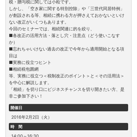
税・贈与税に関しては小粒です。
しかし、「空き家に関する特別控除」や「三世代同居特例」
が創設される等、相続に携わる方が押さえておかないといけ
ない改正がいくつもあります。
今回のセミナーでは、相続関連に的を絞り、
■各改正の活用方法・落とし穴・注意点（どう使いこなす
か）
■忘れちゃいけない過去の改正で今年から適用開始となる項
目は
■実務に役立つヒント
■相続税包囲網
等、実務に役立つ＜税制改正のポイント＞と＜その活用法＞
を中心に解説します。
「相続」を切り口にビジネスチャンスを切り開きたい方、是
非ご参加下さい！
開催日
2016年2月2日（火）
時 間
14:00～16:30