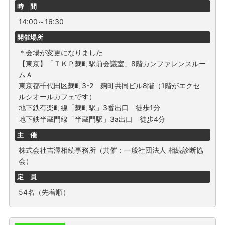
時 間
14:00～16:30
開催場所
＊会場が変更になりました
【東京】「ＴＫＰ麹町駅前会議室」8階カンファレンスルー
ムＡ
東京都千代田区麹町3-2 麹町共同ビル8階（1階がエクセ
ルシオールカフェです）
地下鉄有楽町線「麹町駅」3番出口 徒歩1分
地下鉄半蔵門線「半蔵門駅」3a出口 徒歩4分
主 催
株式会社吉澤相続事務所（共催：一般社団法人 相続診断協
会）
定 員
54名（先着順）