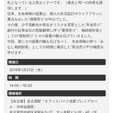
礼となっている人気セミナーです。（過去と同一の内容を講
演します。）
従来、生命保険の提案は、個人の生活設計やライフプランに
重点をおいた“保障売り”が中心でした。
その後、少子高齢化や長生きリスクを背景とした“年金売り”、
銀行や証券会社の窓販解禁に伴う“運用売り”、 相続税対策と
しての“税制売り”とその提案の幅を広げていきました。
今回、更にその提案の幅を広げるべく、 生命保険が持つ「み
なし相続財産」としての特徴に着目した“民法売り®”の極意を
学びます。
開催日
2016年1月21日（木）
時 間
14:00～16:30
開催場所
【名古屋】名古屋駅「オフィスパーク名駅プレミアホー
ル・306会議室」
名古屋市中村区名駅4-5-27 大一名駅ビル3F・4F（1F