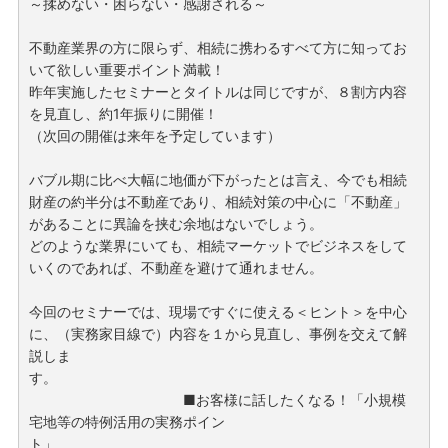
～揉めない・困らない・感謝される～
不動産業界の方に限らず、相続に携わるすべて方に知ってお
いて欲しい重要ポイント満載！
昨年実施したセミナーとタイトルは同じですが、８割方内容
を見直し、約1年振りに開催！
（次回の開催は来年を予定しています）
バブル期に比べ大幅に地価が下がったとは言え、今でも相続
財産の約半分は不動産であり、相続対策の中心に「不動産」
があることに異論を挟む余地はないでしょう。
どのような業界にいても、相続マーケットでビジネスをして
いくのであれば、不動産を避けて通れません。
今回のセミナーでは、現場ですぐに使える＜ヒント＞を中心
に、（実務家目線で）内容を１から見直し、事例を交えて解
説しま
す。
■お客様に話したくなる！「小規模
宅地等の特例活用の実務ポイン
ト」