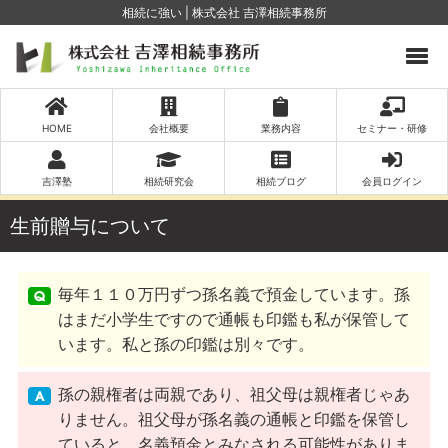
相続に強い | 株式会社 吉澤相続事務所
HOME
会社概要
業務内容
セミナー・研修
吉澤塾
相続研究会
相続ブログ
会員ログイン
生前贈与について
毎年１１０万円ずつ孫名義で預金しています。孫
はまだ小学生ですので通帳も印鑑も私が保管して
います。私と孫の印鑑は別々です。
孫の親権者は両親であり、祖父母は親権者じゃあ
りません。祖父母が孫名義の通帳と印鑑を保管し
ていると、名義預金とみなされる可能性がありま