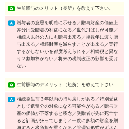
生前贈与のメリット（長所）を教えて下さい。
贈与者の意思を明確に示せる／贈与財産の価値上
昇分は受贈者の利益になる／世代飛ばしが可能／
相続人以外の人にも贈与出来る／複数年に渡り贈
与出来る／相続財産を減らすことが出来る／実行
するかしないかを都度考えられる／相続税と異な
り２割加算がない／将来の税制改正の影響を受け
ない
生前贈与のデメリット（短所）を教えて下さい
相続発生前３年以内の持ち戻しがある／特別受益
として遺留分の対象になる可能性がある／贈与財
産の価値が下落すると残念／受贈者が先に死亡す
ると計画が狂ってしまう／一度に多額の財産を贈
与すると税負担が重くなる／管理や形式がずさん