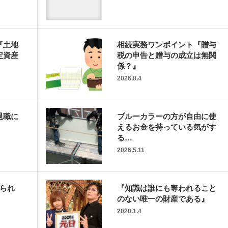
『土地
相続実務ワンポイント『贈与
定資産
税の申告と贈与の成立は無関
係？』
2026.8.4
退職に
ブルーカラーの方が自由に使
えるお金を持っている気がす
る…
2026.5.11
められ
『知識は誰にも奪われること
のない唯一の財産である』
2020.1.4