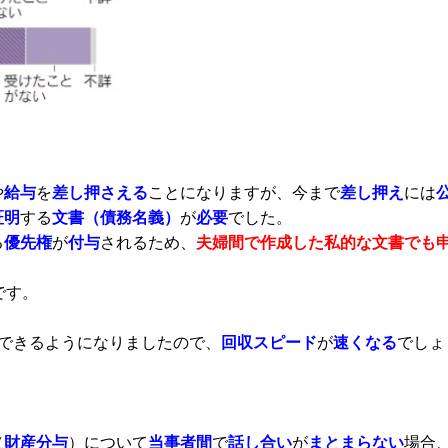
や
給与
を
差し押さえる
ことになりますが、今まで
差し押え
には
証明
する
文書（債務名義）
が
必要
でした。
る
優先権
が
付与
されるため、
夫婦間で作成した私的な文書でも
です。
できるようになりましたので、
回収スピード
が
速くなる
でしょ
（
財産分与
）について
当事者間
で
話し合い
が
まとまらない
場合