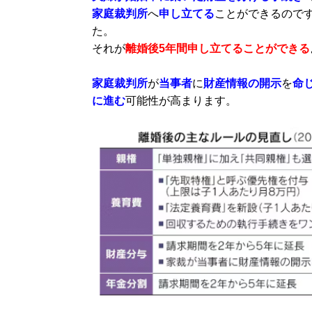
家庭裁判所
へ
申し立てる
ことが
できるので
た。
それが
離婚後5年間申し立てることができる
家庭裁判所
が
当事者
に
財産情報の開示
を
命
に進む
可能性が高まります。