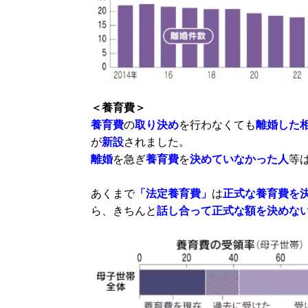
＜養育費＞
養育費
の
取り決め
を行わなくても
離婚した
が
新設
されました。
離婚
を急ぎ
養育費
を
決めていなかった人
等
あくまで
「法定養育費」
は
正式な養育費を
ら、きちんと
話し合って
正式な額を決めな