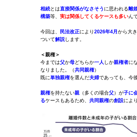
相続
とは
直接関係がなさそう
に思われる
離
構築
等、
実は関係してくるケースも多い
ん
今回は、
民法改正
により
2026年4月
から大
ついて
解説
します。
＜親権＞
今までは
父
か
母
どちらか
一人
しか
親権者
に
なりました。（
共同親権
）
既に
単独親権
を選んだ
夫婦
であっても、今
親権
を持たない
親
（多くの場合
父
）が
子に
る
ケースもあるため、
共同親権
の
創設
によ