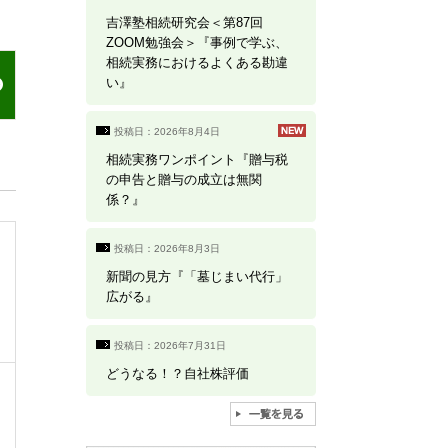
吉澤塾相続研究会＜第87回
ZOOM勉強会＞『事例で学ぶ、
相続実務におけるよくある勘違
い』
投稿日：2026年8月4日
相続実務ワンポイント『贈与税
の申告と贈与の成立は無関
係？』
投稿日：2026年8月3日
新聞の見方『「墓じまい代行」
広がる』
投稿日：2026年7月31日
どうなる！？自社株評価