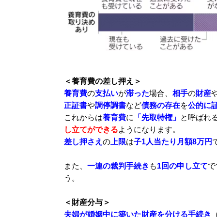
＜養育費の差し押え＞
養育費
の
支払い
が
滞った
場合、
相手
の
財産
正証書
や
調停調書
など
債務の存在
を
公的に
これからは
養育費
に
「先取特権」
と呼ばれ
し立てができる
ようになります。
差し押さえ
の
上限
は
子1人当たり月額8万円
また、
一連の裁判手続き
も
1回の申し立て
で
う。
＜財産分与＞
夫婦
が婚姻中に築いた財産を分ける手続き