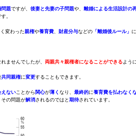
婚問題
ですが、
後妻と先妻の子問題
や、
離婚による生活設計の
です。
きく変わった
親権
や
養育費
、
財産分与
などの
「離婚後ルール」
なれませんでしたが、
両親共々親権者
になることができる
よう
後
共同親権
に
変更
することもできます。
会えない
ことから
関心
が
薄く
なり、
最終的
に
養育費を払わなく
りその問題が
解消
されるのではと
期待
されています。