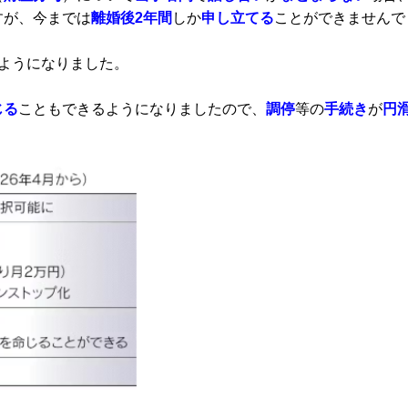
すが、今までは
離婚後2年間
しか
申し立てる
ことができませんで
ようになりました。
じる
こともできるようになりましたので、
調停
等の
手続き
が
円