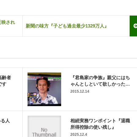
反映され
新聞の味方『子ども過去最少1329万人』
高齢者
『君島家の争族』親父にはち
です
ゃんとしといて欲しかった…
2015.12.14
いる人
相続実務ワンポイント『退職
所得控除の使い残し』
2025.12.4