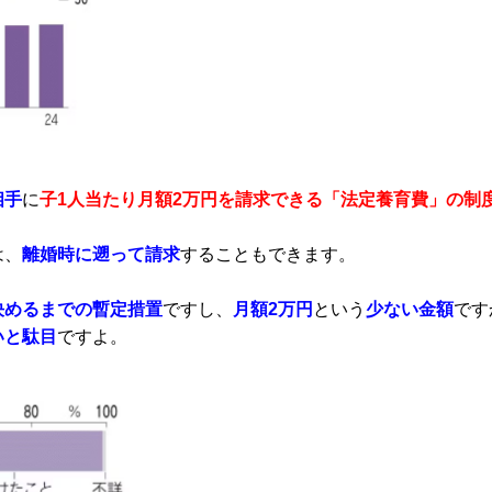
相手
に
子1人当たり月額2万円を請求できる「法定養育費」の制
は、
離婚時に遡って請求
することもできます。
決めるまでの暫定措置
ですし、
月額2万円
という
少ない金額
です
いと駄目
ですよ。