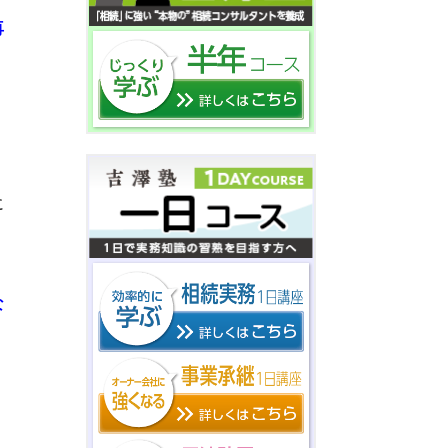
再
に
に
な