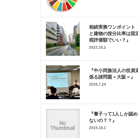
相続実務ワンポイント
と建物の按分比率は固
税評価額でいい？』
2022.10.2
『中小同族法人の役員
係る諸問題＜大阪＞』
2026.7.24
『養子って1人しか認
ないの？？』
2015.10.1